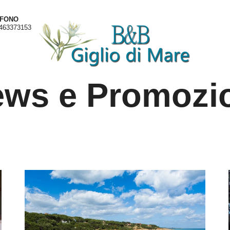
EFONO
463373153
ws e Promozi